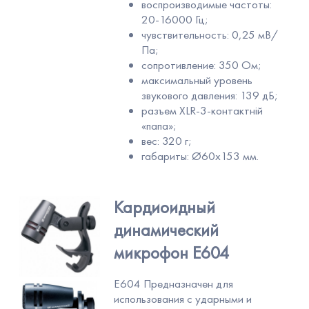
воспроизводимые частоты:
20-16000 Гц;
чувствительность: 0,25 мВ/
Па;
сопротивление: 350 Ом;
максимальный уровень
звукового давления: 139 дБ;
разъем XLR-3-контактній
«папа»;
вес: 320 г;
габариты: Ø60х153 мм.
Кардиоидный
динамический
микрофон Е604
Е604 Предназначен для
использования с ударными и