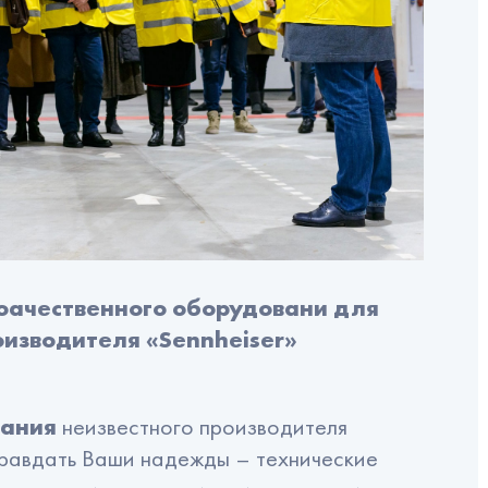
оачественного оборудовани для
оизводителя «Sennheiser»
вания
неизвестного производителя
правдать Ваши надежды – технические