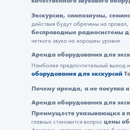
качественного звукового обор
Презентеры
Плазме
Экскурсии, симпозиумы, семин
Видеокамеры
действия будут обречены на провал, 
Маркер
беспроводные радиосистемы д
Ширма
Флаги
четкого звука на хорошем уровне.
Студия
Таймер
Аренда оборудования для экс
Наиболее предпочтительный выход 
оборудования для экскурсий
To
Почему аренда, а не покупка и
Аренда оборудования для экску
Преимуществ указывающих в п
главных становится вопрос
цены об
фактором является, как часто будет