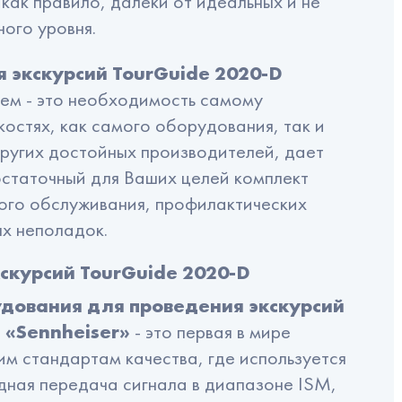
ак правило, далеки от идеальных и не
ого уровня.
 экскурсий TourGuide 2020-D
лем - это необходимость самому
костях, как самого оборудования, так и
других достойных производителей, дает
остаточный для Ваших целей комплект
кого обслуживания, профилактических
х неполадок.
скурсий TourGuide 2020-D
дования для проведения экскурсий
 «Sennheiser»
- это первая в мире
м стандартам качества, где используется
ная передача сигнала в диапазоне ISM,