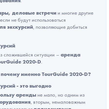
удования
.
нные панели
ары, деловые встречи
и многие другие
если не будут использоваться
ные доски и флипчарты
ля экскурсий
, позволяющие добиться
 времени (аппаратный)
курсий
из сложившейся ситуации –
аренда
urGuide 2020-D
.
 почему именно TourGuide 2020-D?
рсий - это выгодно
ользу аренды
не мало, но одним из
орудования
, вторым, немаловажным
 использоваться
радиосистема
.