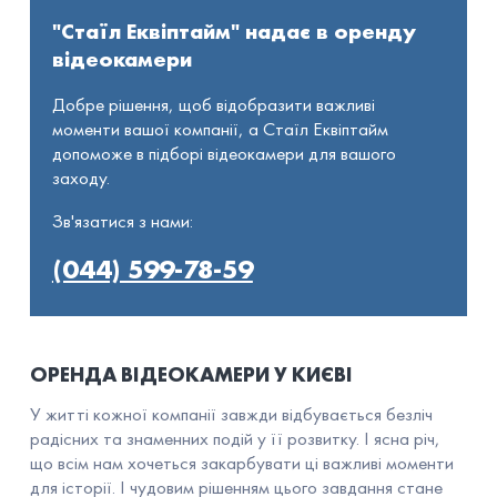
"Стаїл Еквіптайм" надає в оренду
відеокамери
Добре рішення, щоб відобразити важливі
моменти вашої компанії, а Стаїл Еквіптайм
допоможе в підборі відеокамери для вашого
заходу.
Зв'язатися з нами:
(044) 599-78-59
ОРЕНДА ВІДЕОКАМЕРИ У КИЄВІ
У житті кожної компанії завжди відбувається безліч
радісних та знаменних подій у її розвитку. І ясна річ,
що всім нам хочеться закарбувати ці важливі моменти
для історії. І чудовим рішенням цього завдання стане