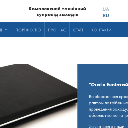
Комплексний технічний
супровід заходів
ІД
ПОРТФОЛІО
ПРО НАС
СТАТТІ
КОНТАКТИ
я відвідувачів
діодний екран
Онлайн трансляція
ад
ід
Синхронний переклад у телефоні
режі
ення
Звуковий супровід
фони
"Стаїл Еквіпта
тори
Ви збираєтеся пров
и
раптом потрібен н
проведення заходу, 
ки
абсолютно не потрі
ори
Зв'язатися з нами: