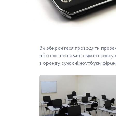
Презентери
Плазмо
Відеокамери
Маркер
Ширма
Прапо
Студія
Таймер
Ви збираєтеся проводити презент
абсолютно немає ніякого сенсу 
в оренду сучасні ноутбуки фірми