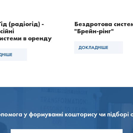
ід (радіогід) -
Бездротова систе
сійні
"Брейн-рінг"
истеми в оренду
ДОКЛАДНІШЕ
ДНІШЕ
помога у формуванні кошторису чи підборі