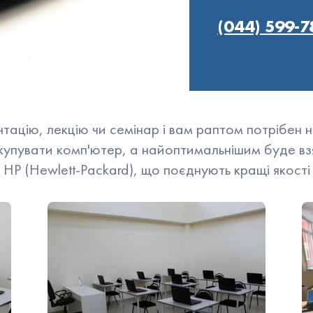
(044) 599-7
ві панелі
ні дошки та фліпчарти
ри
 часу (апаратний)
ацію, лекцію чи семінар і вам раптом потрібен но
купувати комп'ютер, а найоптимальнішим буде вз
 HP (Hewlett-Packard), що поєднують кращі якості