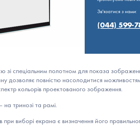
ві панелі
Зв'язатися з нами:
(044) 599-7
ні дошки та фліпчарти
ри
 часу (апаратний)
єю зі спеціальним полотном для показа зображенн
ану дозволяє повністю насолодитися можливостя
спектр кольорів проектованого зображення.
 на тринозі та рамі.
 при виборі екрана є визначення його правильног