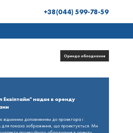
+38(044) 599-78-59
Оренда обладнання
л Еквіптайм" надає в оренду
рани
є відмінним доповненням до проектора і
 для показа зображення, що проектується. Ми
омплекти проекційного обладнання в оренду.