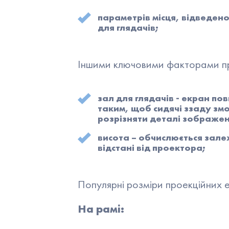
параметрів місця, відведено
для глядачів;
Іншими ключовими факторами при
зал для глядачів - екран по
таким, щоб сидячі ззаду змо
розрізняти деталі зображен
висота – обчислюється зале
відстані від проектора;
Популярні розміри проекційних е
На рамі: