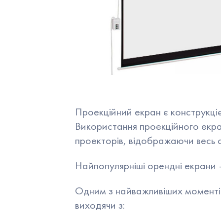
Презентери
Плазмо
Відеокамери
Маркер
Ширма
Прапо
Студія
Таймер
Проекційний екран є конструкці
Використання проекційного екр
проекторів, відображаючи весь 
Найпопулярніші орендні екрани –
Одним з найважливіших моментів
виходячи з: