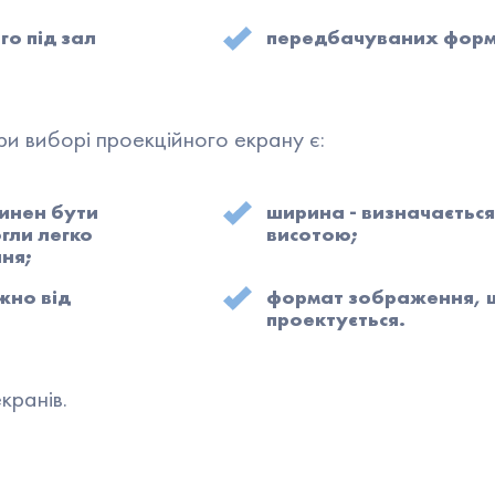
го під зал
передбачуваних форм
 виборі проекційного екрану є:
винен бути
ширина - визначається 
гли легко
висотою;
ня;
жно від
формат зображення, 
проектується.
кранів.