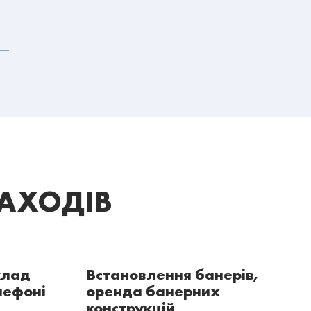
ЗАХОДІВ
клад
Встановлення банерів,
лефоні
оренда банерних
конструкцій