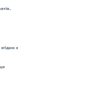
атів.
згідно з
що